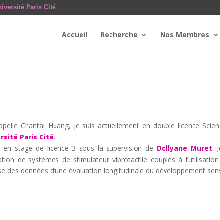
iversité Paris Cité
Accueil
Recherche
Nos Membres
ppelle Chantal Huang, je suis actuellement en double licence Scie
rsité Paris Cité
.
s en stage de licence 3 sous la supervision de
Dollyane Muret
. 
uation de systèmes de stimulateur vibrotactile couplés à l’utilisatio
yse des données d’une évaluation longitudinale du développement sen