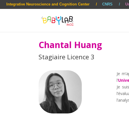
Integrative Neuroscience and Cognition Center
CNRS
Un
Chantal Huang
Stagiaire Licence 3
Je m’a
l’
Unive
Je sui
l’éval
l’anal