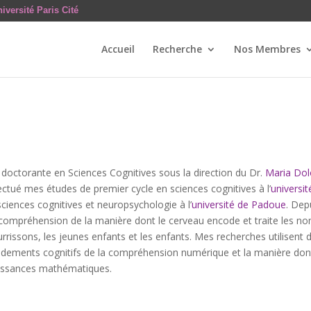
iversité Paris Cité
Accueil
Recherche
Nos Membres
s doctorante en Sciences Cognitives sous la direction du Dr.
Maria Dol
ffectué mes études de premier cycle en sciences cognitives à l’
universi
ciences cognitives et neuropsychologie à l’
université de Padoue
. Dep
 compréhension de la manière dont le cerveau encode et traite les no
urrissons, les jeunes enfants et les enfants. Mes recherches utilise
ndements cognitifs de la compréhension numérique et la manière dont 
issances mathématiques.