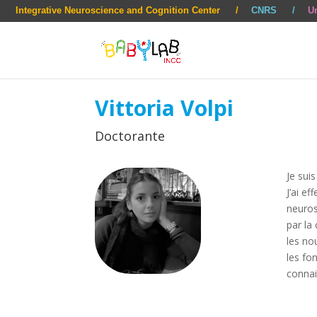
Integrative Neuroscience and Cognition Center
CNRS
Un
Vittoria Volpi
Doctorante
Je sui
J’ai e
neuros
par la
les no
les fo
conna