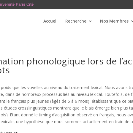
iversité Paris Cité
Accueil
Recherche
Nos Membres
ation phonologique lors de l’acq
ots
 poids que les voyelles au niveau du traitement lexical. Nous avons t
lte, dans de nombreux processus liés au niveau lexical. Toutefois, de f
nt le français plus jeunes (âgés de 5 à 6 mois), établissant que ce b
 études crosslinguistiques montrant que le biais émerge bien plus tar
0 mois). Etant donné le timing d’acquisition observé en français, nou
o)lexicale, une hypothèse que nous sommes actuellement en train de t